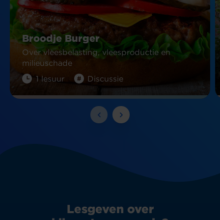
Broodje Burger
Over vleesbelasting, vleesproductie en
milieuschade
1 lesuur
Discussie
Lesgeven over