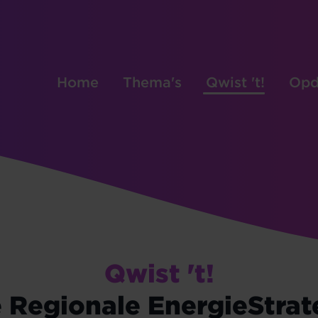
Home
Thema's
Qwist 't!
Opd
Qwist 't!
de Regionale EnergieStrat