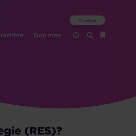
Docenten
rachten
Doe mee
egie (RES)?