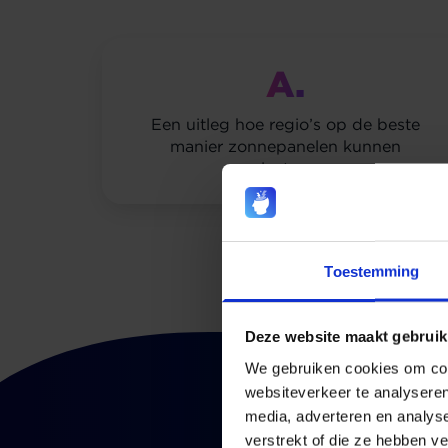
A.
Een uitleg hoe regio’s op de beste
manier zonnepanelen kunnen
plaatsen.
Toestemming
Deze website maakt gebruik
We gebruiken cookies om cont
websiteverkeer te analyseren
media, adverteren en analys
verstrekt of die ze hebben v