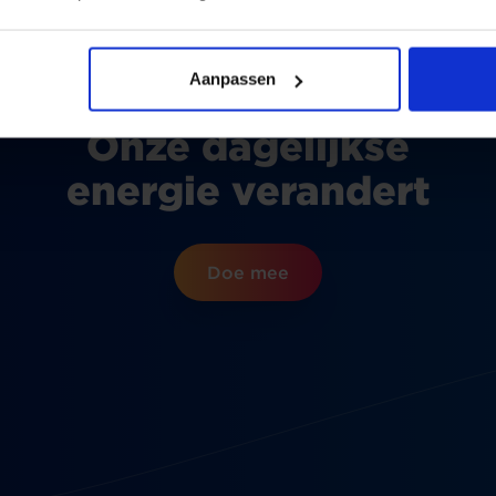
Aanpassen
Onze dagelijkse
energie verandert
Doe mee