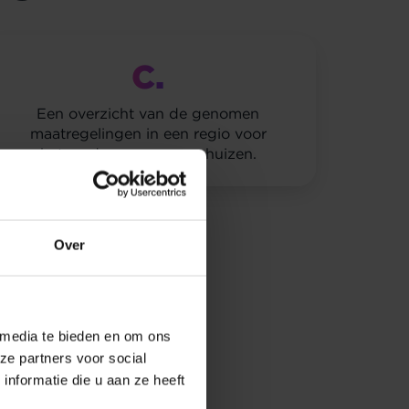
C.
Een overzicht van de genomen
maatregelingen in een regio voor
het verduurzamen van huizen.
Over
 media te bieden en om ons
ze partners voor social
nformatie die u aan ze heeft