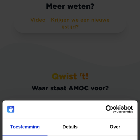
Meer weten?
Video - Krijgen we een nieuwe
ijstijd?
Qwist 't!
Waar staat AMOC voor?
A.
Toestemming
Details
Over
Atlantische Meriodionale
Omkeringscirculatie