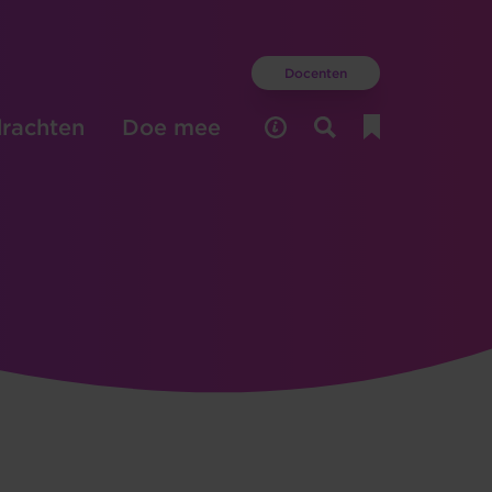
Docenten
rachten
Doe mee