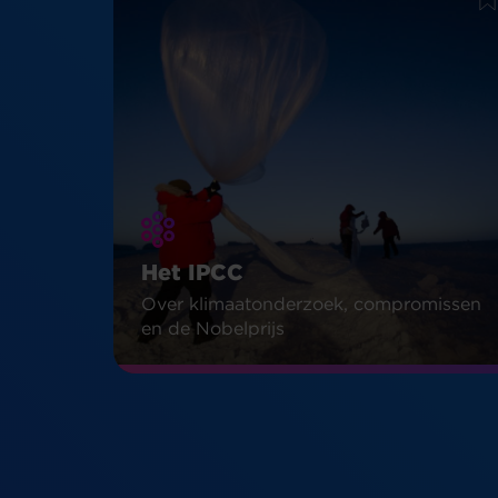
Het IPCC
Over klimaatonderzoek, compromissen
en de Nobelprijs