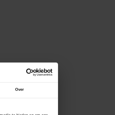
Over
 media te bieden en om ons