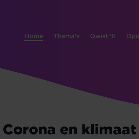
Home
Thema's
Qwist 't!
Opd
Corona en klimaat