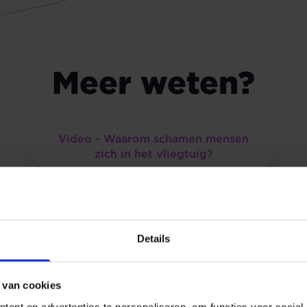
Meer weten?
Video - Waarom schamen mensen
zich in het vliegtuig?
Video - Wat doet corona met de
aarde?
Details
 van cookies
ent en advertenties te personaliseren, om functies voor social