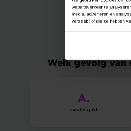
websiteverkeer te analyseren
media, adverteren en analys
verstrekt of die ze hebben v
Welk gevolg van d
A.
minder geld